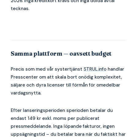
2026. Inga kreditkort krävs och inga dolda avtal
tecknas.
Samma plattform — oavsett budget
Precis som med vår systertjänst
STRUL.info
handlar
Presscenter om att skala bort onödig komplexitet,
säljare och dyra licenser till förmån för omedelbar
vardagsnytta.
Efter lanseringsperioden sperioden betalar du
endast 149 kr exkl. moms per publicerat
pressmeddelande. Inga löpande fakturor, ingen
uppsägningstid – du betalar bara när du faktiskt har