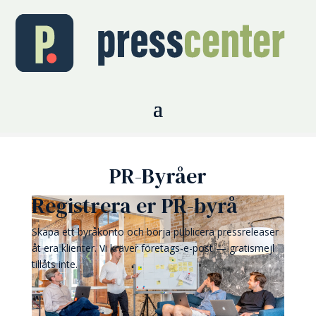
PR-Byråer
Registrera er PR-byrå
Skapa ett byråkonto och börja publicera pressreleaser
åt era klienter. Vi kräver företags-e-post — gratismejl
tillåts inte.