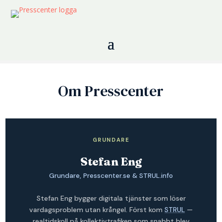
Om Presscenter
GRUNDARE
Stefan Eng
Grundare, Presscenter.se & STRUL.info
Stefan Eng bygger digitala tjänster som löser
vardagsproblem utan krångel. Först kom
STRUL
—
realtidskoll på kollektivtrafiken som snabbt blev