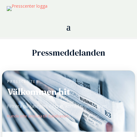
Pressmeddelanden
PRESSCENTER
Välkommen hit
Filtrera på kategori, region, kommun och datum.
Kunde inte ansluta till databasen.